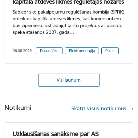
kapitāla atdeves likmes regulētajās nozarēs
Sabiedrisko pakalpojumu regulēšanas komisija (SPRK)
noteikusi kapitāla atdeves likmes, kas komersantiem
būs jāpiemēro, izstrādājot tarifu projektus ar plānoto
spēkā stāšanos 2027. gadā…
06.08.2026.
Dabasgāze
Elektroenerģija
Pasts
Visi jaunumi
Notikumi
Skatīt visus notikumus
Uzklausīšanas sanāksme par AS