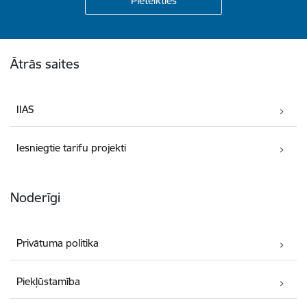
Kājene
Ātrās saites
IIAS
Iesniegtie tarifu projekti
Noderīgi
Privātuma politika
Piekļūstamība