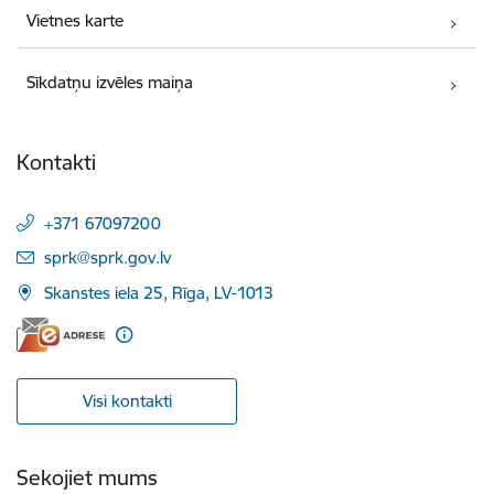
Vietnes karte
Sīkdatņu izvēles maiņa
Kontakti
+371 67097200
E-pasts:
sprk@sprk.gov.lv
Skanstes iela 25, Rīga, LV-1013
Visi kontakti
Sekojiet mums