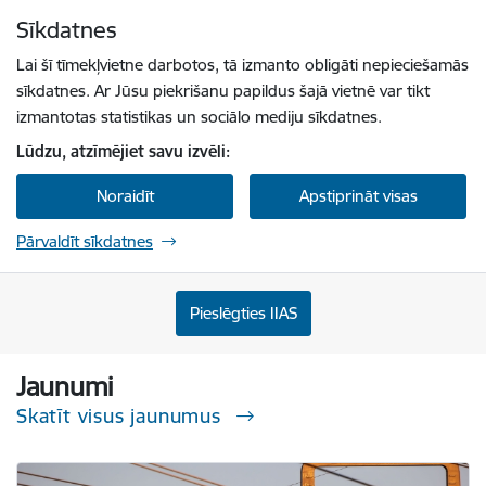
Pāriet uz lapas saturu
Sīkdatnes
Spied
lai meklētu
Enter
Lai šī tīmekļvietne darbotos, tā izmanto obligāti nepieciešamās
sīkdatnes. Ar Jūsu piekrišanu papildus šajā vietnē var tikt
izmantotas statistikas un sociālo mediju sīkdatnes.
Lūdzu, atzīmējiet savu izvēli:
Noraidīt
Apstiprināt visas
Pārvaldīt sīkdatnes
Sabiedrisko pakalpojumu regulēšanas komisi
Pieslēgties IIAS
Jaunumi
Skatīt visus jaunumus