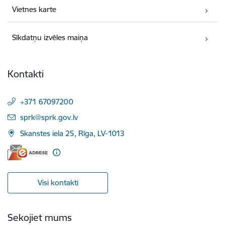
Vietnes karte
Sīkdatņu izvēles maiņa
Kontakti
+371 67097200
E-pasts:
sprk@sprk.gov.lv
Skanstes iela 25, Rīga, LV-1013
Visi kontakti
Sekojiet mums