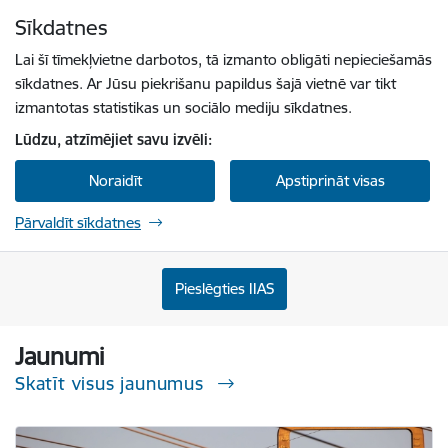
Pāriet uz lapas saturu
Sīkdatnes
Spied
lai meklētu
Enter
Lai šī tīmekļvietne darbotos, tā izmanto obligāti nepieciešamās
sīkdatnes. Ar Jūsu piekrišanu papildus šajā vietnē var tikt
izmantotas statistikas un sociālo mediju sīkdatnes.
Lūdzu, atzīmējiet savu izvēli:
Noraidīt
Apstiprināt visas
Pārvaldīt sīkdatnes
Sabiedrisko pakalpojumu regulēšanas komisi
Pieslēgties IIAS
Jaunumi
Skatīt visus jaunumus