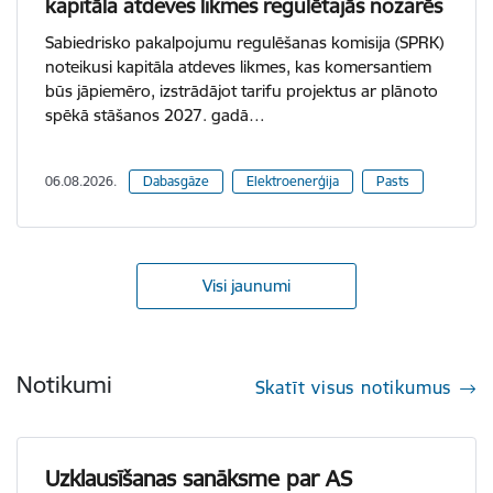
kapitāla atdeves likmes regulētajās nozarēs
Sabiedrisko pakalpojumu regulēšanas komisija (SPRK)
noteikusi kapitāla atdeves likmes, kas komersantiem
būs jāpiemēro, izstrādājot tarifu projektus ar plānoto
spēkā stāšanos 2027. gadā…
06.08.2026.
Dabasgāze
Elektroenerģija
Pasts
Visi jaunumi
Notikumi
Skatīt visus notikumus
Uzklausīšanas sanāksme par AS