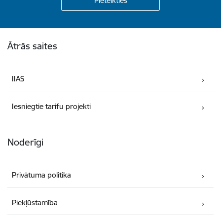
Kājene
Ātrās saites
IIAS
Iesniegtie tarifu projekti
Noderīgi
Privātuma politika
Piekļūstamība