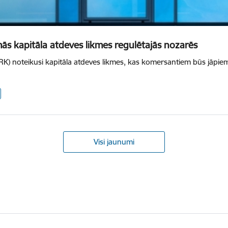
s kapitāla atdeves likmes regulētajās nozarēs
) noteikusi kapitāla atdeves likmes, kas komersantiem būs jāpiemē
Visi jaunumi