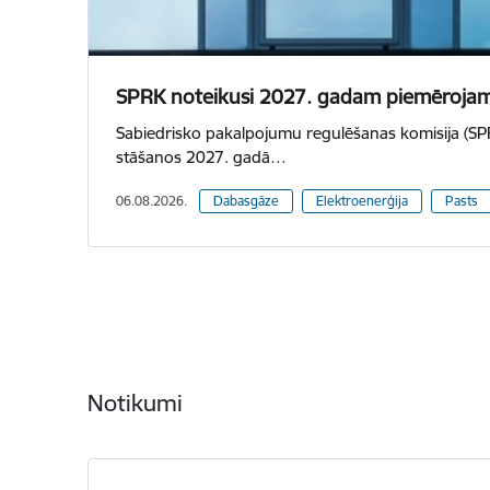
SPRK noteikusi 2027. gadam piemērojamā
Sabiedrisko pakalpojumu regulēšanas komisija (SPRK
stāšanos 2027. gadā…
06.08.2026.
Dabasgāze
Elektroenerģija
Pasts
Notikumi