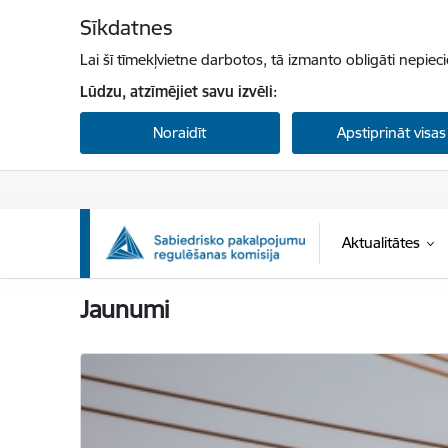
Pāriet uz lapas saturu
Sīkdatnes
Lai šī tīmekļvietne darbotos, tā izmanto obligāti nepiec
Lūdzu, atzīmējiet savu izvēli:
Noraidīt
Apstiprināt visas
Aktualitātes
Sabiedrisko pakalpojumu regulēšanas komisi
Jaunumi