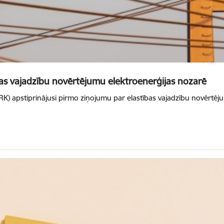
ības vajadzību novērtējumu elektroenerģijas nozarē
) apstiprinājusi pirmo ziņojumu par elastības vajadzību novērtējum