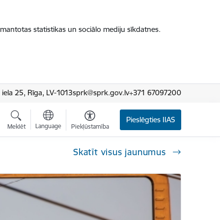
zmantotas statistikas un sociālo mediju sīkdatnes.
iela 25, Rīga, LV-1013
sprk@sprk.gov.lv
+371 67097200
Pieslēgties IIAS
Language
Meklēt
Piekļūstamība
Skatīt visus jaunumus