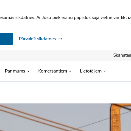
iešamās sīkdatnes. Ar Jūsu piekrišanu papildus šajā vietnē var tikt i
Pārvaldīt sīkdatnes
Skanstes 
Par mums
Komersantiem
Lietotājiem
ja