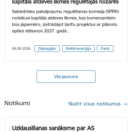
kapitāla atdeves likmes regulētajās nozarēs
Sabiedrisko pakalpojumu regulēšanas komisija (SPRK)
noteikusi kapitāla atdeves likmes, kas komersantiem
būs jāpiemēro, izstrādājot tarifu projektus ar plānoto
spēkā stāšanos 2027. gadā…
06.08.2026.
Dabasgāze
Elektroenerģija
Pasts
Visi jaunumi
Notikumi
Skatīt visus notikumus
Uzklausīšanas sanāksme par AS