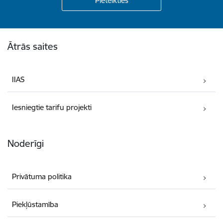
Kājene
Ātrās saites
IIAS
Iesniegtie tarifu projekti
Noderīgi
Privātuma politika
Piekļūstamība