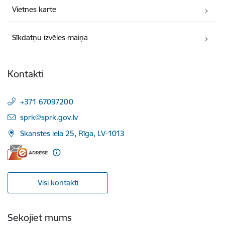
Vietnes karte
Sīkdatņu izvēles maiņa
Kontakti
+371 67097200
E-pasts:
sprk@sprk.gov.lv
Skanstes iela 25, Rīga, LV-1013
Visi kontakti
Sekojiet mums