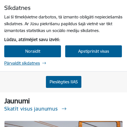
Pāriet uz lapas saturu
Sīkdatnes
Spied
lai meklētu
Enter
Lai šī tīmekļvietne darbotos, tā izmanto obligāti nepieciešamās
sīkdatnes. Ar Jūsu piekrišanu papildus šajā vietnē var tikt
izmantotas statistikas un sociālo mediju sīkdatnes.
Lūdzu, atzīmējiet savu izvēli:
Noraidīt
Apstiprināt visas
Pārvaldīt sīkdatnes
Sabiedrisko pakalpojumu regulēšanas komisi
Pieslēgties IIAS
Jaunumi
Skatīt visus jaunumus