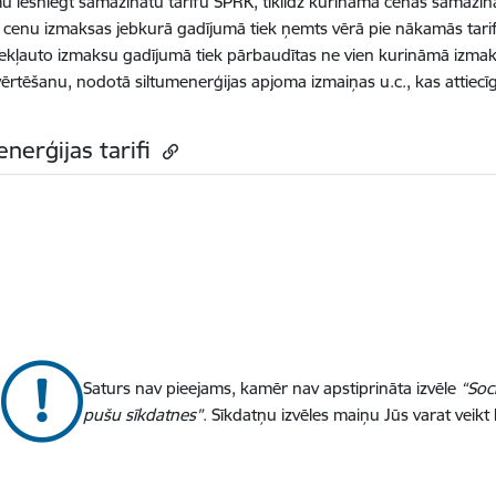
 iesniegt samazinātu tarifu SPRK, tiklīdz kurināmā cenas samazinā
cenu izmaksas jebkurā gadījumā tiek ņemts vērā pie nākamās tarifu
iekļauto izmaksu gadījumā tiek pārbaudītas ne vien kurināmā izmak
ērtēšanu, nodotā siltumenerģijas apjoma izmaiņas u.c., kas attiecīgi
enerģijas tarifi
Saturs nav pieejams, kamēr nav apstiprināta izvēle
“Soc
pušu sīkdatnes”
. Sīkdatņu izvēles maiņu Jūs varat veikt