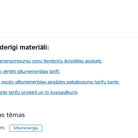
oderīgi materiāli:
energoresursu cenu tendenču iknedēļas apskats
;
k vērtēti siltumenerģijas tarifi
;
 esošo siltumenerģijas apgādes pakalpojumu tarifu karte
;
gtie tarifu projekti un to kopsavilkumi
.
tas tēmas
es:
Siltumenerģija