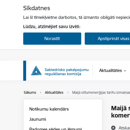
Pāriet uz lapas saturu
Sīkdatnes
Lai šī tīmekļvietne darbotos, tā izmanto obligāti nepiec
Lūdzu, atzīmējiet savu izvēli:
Noraidīt
Apstiprināt visas
Aktualitātes
Sākums
Aktualitātes
Maijā siltumenerģijas tarifu izmaiņ
Maijā 
Notikumu kalendārs
komer
Jaunumi
Atska
Padomes sēdes un lēmumi