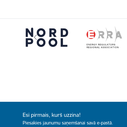
Esi pirmais, kurš uzzina!
Piesakies jaunumu saņemšanai savā e-pastā.