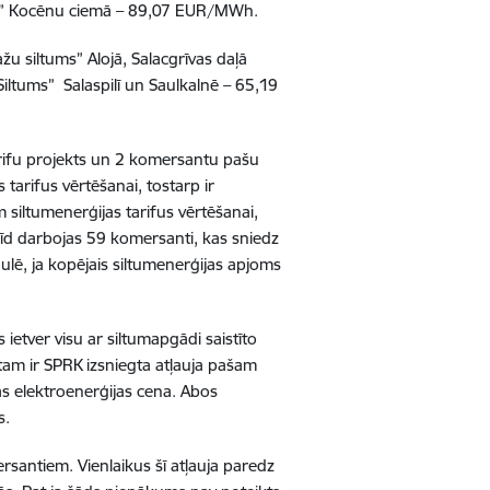
” Kocēnu ciemā – 89,07 EUR/MWh.
ažu siltums” Alojā, Salacgrīvas daļā
iltums” Salaspilī un Saulkalnē – 65,19
arifu projekts un 2 komersantu pašu
tarifus vērtēšanai, tostarp ir
 siltumenerģijas tarifus vērtēšanai,
brīd darbojas 59 komersanti, kas sniedz
lē, ja kopējais siltumenerģijas apjoms
s ietver visu ar siltumapgādi saistīto
tam ir SPRK izsniegta atļauja pašam
tās elektroenerģijas cena. Abos
s.
rsantiem. Vienlaikus šī atļauja paredz