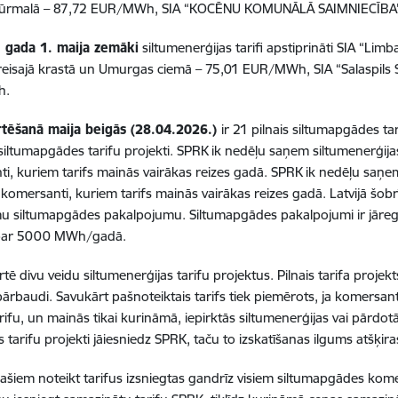
 Jūrmalā – 87,72 EUR/MWh, SIA “KOCĒNU KOMUNĀLĀ SAIMNIECĪBA
 gada 1. maija zemāki
siltumenerģijas tarifi apstiprināti SIA “Limb
reisajā krastā un Umurgas ciemā – 75,01 EUR/MWh, SIA “Salaspils S
h.
tēšanā maija beigās (28.04.2026.)
ir 21 pilnais siltumapgādes t
 siltumapgādes tarifu projekti. SPRK ik nedēļu saņem siltumenerģijas 
i, kuriem tarifs mainās vairākas reizes gadā. SPRK ik nedēļu saņem
r komersanti, kuriem tarifs mainās vairākas reizes gadā. Latvijā šo
u siltumapgādes pakalpojumu. Siltumapgādes pakalpojumi ir jāregu
s par 5000 MWh/gadā.
tē divu veidu siltumenerģijas tarifu projektus. Pilnais tarifa projekt
ārbaudi. Savukārt pašnoteiktais tarifs tiek piemērots, ja komersan
arifu, un mainās tikai kurināmā, iepirktās siltumenerģijas vai pārdo
 tarifu projekti jāiesniedz SPRK, taču to izskatīšanas ilgums atšķira
pašiem noteikt tarifus izsniegtas gandrīz visiem siltumapgādes kome