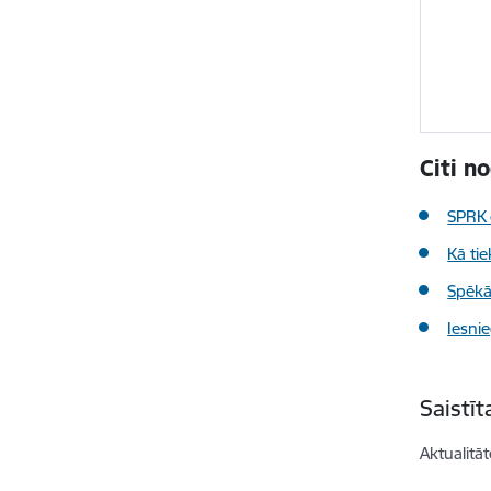
Citi n
SPRK 
Kā tie
Spēkā
Iesnie
Saistī
Aktualitāt