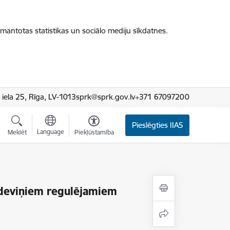
zmantotas statistikas un sociālo mediju sīkdatnes.
iela 25, Rīga, LV-1013
sprk@sprk.gov.lv
+371 67097200
Pieslēgties IIAS
Language
Meklēt
Piekļūstamība
s deviņiem regulējamiem