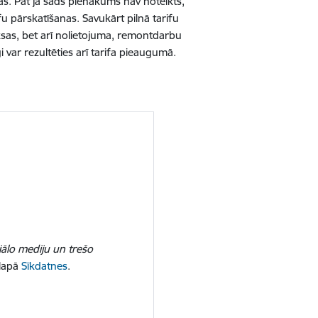
s. Pat ja šāds pienākums nav noteikts,
 pārskatīšanas. Savukārt pilnā tarifu
sas, bet arī nolietojuma, remontdarbu
 var rezultēties arī tarifa pieaugumā.
iālo mediju un trešo
 lapā
Sīkdatnes
.