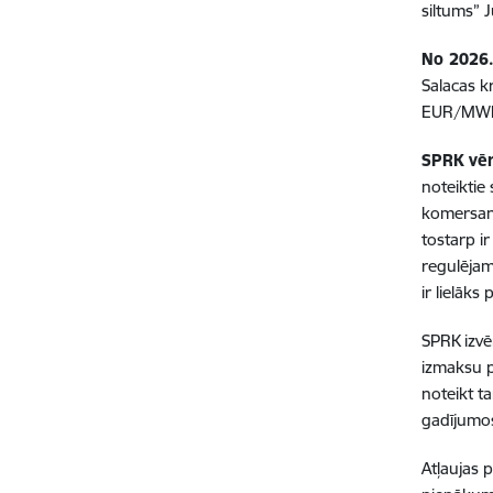
siltums”
No 2026.
Salacas k
EUR/MW
SPRK vēr
noteiktie
komersant
tostarp i
regulējam
ir lielāk
SPRK izvēr
izmaksu p
noteikt t
gadījumos
Atļaujas 