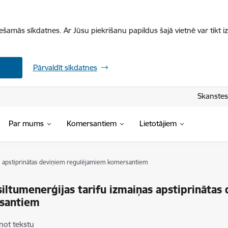
iešamās sīkdatnes. Ar Jūsu piekrišanu papildus šajā vietnē var tikt i
Pārvaldīt sīkdatnes
Skanstes 
Par mums
Komersantiem
Lietotājiem
as apstiprinātas deviņiem regulējamiem komersantiem
siltumenerģijas tarifu izmaiņas apstiprināta
santiem
ņot tekstu