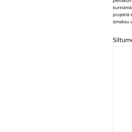
pienākumu
kurināmā 
projektā 
izmaksu v
Siltum