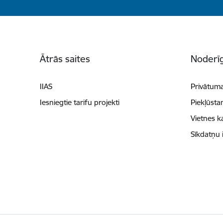
Kājene
Ātrās saites
Noderīg
IIAS
Privātuma
Iesniegtie tarifu projekti
Piekļūsta
Vietnes k
Sīkdatņu 