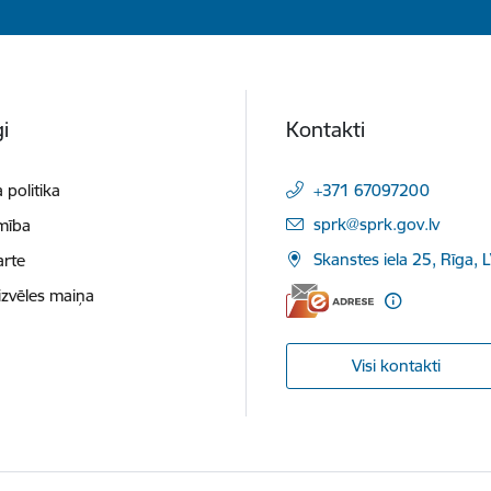
i
Kontakti
 politika
+371 67097200
E-pasts:
sprk@sprk.gov.lv
mība
Skanstes iela 25, Rīga, 
arte
izvēles maiņa
Visi kontakti