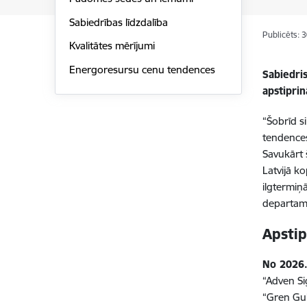
Sabiedrības līdzdalība
Publicēts: 
Kvalitātes mērījumi
Energoresursu cenu tendences
Sabiedri
apstipri
“Šobrīd s
tendences
Savukārt 
Latvijā k
ilgtermiņ
departame
Apstip
No 2026.
“Adven S
“Gren Gul