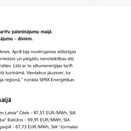
arifu palielinājumu maijā
nājumu – diviem.
nes. Aprīlī bija novērojamas atšķirīgas
priedzes un piegāžu nenoteiktības dēļ.
es. Līdz ar to siltumenerģijas tarifi
otā kurināmā. Vienlaikus jāuzsver, ka
ācija reģionā,” norāda SPRK Enerģētikas
aijā
dven Latvia” Cēsīs – 87,51 EUR/MWh, SIA
ība” Baložos – 99,91 EUR/MWh, SIA
gavpilī – 67,73 EUR/MWh, SIA “Jūrmalas