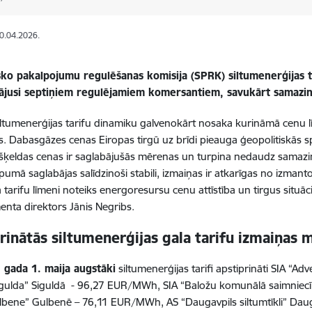
30.04.2026.
sko pakalpojumu regulēšanas komisija (SPRK) siltumenerģijas t
nājusi septiņiem regulējamiem komersantiem, savukārt samazi
iltumenerģijas tarifu dinamiku galvenokārt nosaka kurināmā cenu līk
. Dabasgāzes cenas Eiropas tirgū uz brīdi pieauga ģeopolitiskās s
šķeldas cenas ir saglabājušās mērenas un turpina nedaudz samazināti
opumā saglabājas salīdzinoši stabili, izmaiņas ir atkarīgas no izmant
ā tarifu līmeni noteiks energoresursu cenu attīstība un tirgus situ
nta direktors Jānis Negribs.
rinātās siltumenerģijas gala tarifu izmaiņas m
 gada 1. maija augstāki
siltumenerģijas tarifi apstiprināti SIA “A
igulda” Siguldā - 96,27 EUR/MWh, SIA “Baložu komunālā saimniec
bene” Gulbenē – 76,11 EUR/MWh, AS “Daugavpils siltumtīkli” Dau