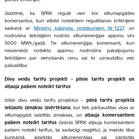
Jāatzīmē, ka SPRK regulē vien tos siltumapgādes
komersantus, kuri atbilst noteiktiem regulēšanas kritērijiem
saskaņā ar
Ministru kabineta noteikumiem Nr.1227
un
nodrošina lietotājiem nodoto siltumenerģijas apjomu virs
5000 MWh/gadā. Tie siltumenerģijas komersanti, kuri
nesasniedz noteikto apjomu, nodrošina pakalpojumu
lietotājiem par vienošanās cenu vai to uzraudzību veic
pašvaldība.
Divu veidu tarifu projekti – pilnie tarifu projekti un
atļauja pašiem noteikt tarifus
Izšķir divu veidu tarifu projektus –
pilnā tarifa projektā
iekļauto izmaksu izvērtēšana
, kur tiek pārbaudītas visas ar
siltumapgādi saistītās izmaksas, un
atļauja komersantiem
pašiem noteikt tarifus
(izdota SPRK atļauja komersantiem
pašiem noteikt tarifus, lai savlaicīgi reaģētu), ja mainās tikai
kurināmā, iepirktās siltumenerģijas vai pārdotās