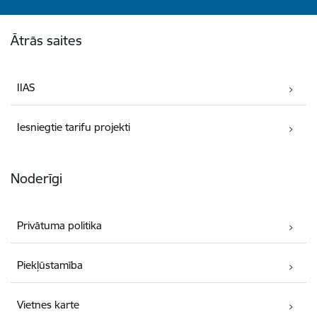
Kājene
Ātrās saites
IIAS
Iesniegtie tarifu projekti
Noderīgi
Privātuma politika
Piekļūstamība
Vietnes karte