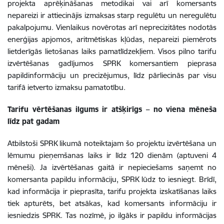
projekta aprēķināšanas metodikai vai arī komersants
nepareizi ir attiecinājis izmaksas starp regulētu un neregulētu
pakalpojumu. Vienlaikus novērotas arī neprecizitātes nodotās
enerģijas apjomos, aritmētiskas kļūdas, nepareizi piemērots
lietderīgās lietošanas laiks pamatlīdzekļiem. Visos pilno tarifu
izvērtēšanas gadījumos SPRK komersantiem pieprasa
papildinformāciju un precizējumus, līdz pārliecinās par visu
tarifā ietverto izmaksu pamatotību.
Tarifu vērtēšanas ilgums ir atšķirīgs – no viena mēneša
līdz pat gadam
Atbilstoši SPRK likumā noteiktajam šo projektu izvērtēšana un
lēmumu pieņemšanas laiks ir līdz 120 dienām (aptuveni 4
mēneši). Ja izvērtēšanas gaitā ir nepieciešams saņemt no
komersanta papildu informāciju, SPRK lūdz to iesniegt. Brīdī,
kad informācija ir pieprasīta, tarifu projekta izskatīšanas laiks
tiek apturēts, bet atsākas, kad komersants informāciju ir
iesniedzis SPRK. Tas nozīmē, jo ilgāks ir papildu informācijas