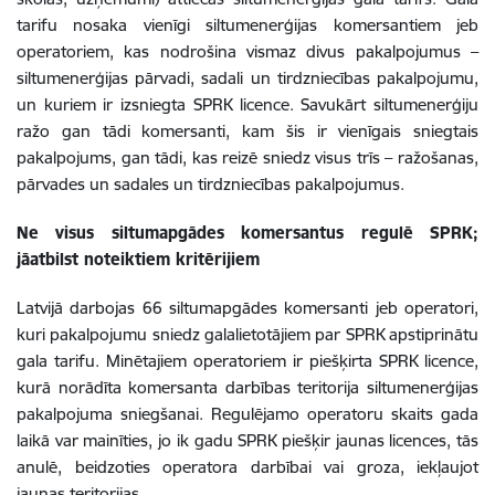
tarifu nosaka vienīgi siltumenerģijas komersantiem jeb
operatoriem, kas nodrošina vismaz divus pakalpojumus –
siltumenerģijas pārvadi, sadali un tirdzniecības pakalpojumu,
un kuriem ir izsniegta SPRK licence. Savukārt siltumenerģiju
ražo gan tādi komersanti, kam šis ir vienīgais sniegtais
pakalpojums, gan tādi, kas reizē sniedz visus trīs – ražošanas,
pārvades un sadales un tirdzniecības pakalpojumus.
Ne visus siltumapgādes komersantus regulē SPRK;
jāatbilst noteiktiem kritērijiem
Latvijā darbojas 66 siltumapgādes komersanti jeb operatori,
kuri pakalpojumu sniedz galalietotājiem par SPRK apstiprinātu
gala tarifu. Minētajiem operatoriem ir piešķirta SPRK licence,
kurā norādīta komersanta darbības teritorija siltumenerģijas
pakalpojuma sniegšanai. Regulējamo operatoru skaits gada
laikā var mainīties, jo ik gadu SPRK piešķir jaunas licences, tās
anulē, beidzoties operatora darbībai vai groza, iekļaujot
jaunas teritorijas.