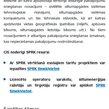
ietekmē arī katrā apdzīvotajā teritorijā atšķirīgie pakalpojumu
sniegšanas nosacījumi – izvēlētie siltumapgādes sistēmas
tehnoloģiskie risinājumi, siltumapgādes sistēmas
kompaktums un tās tehniskais stāvoklis, kā arī katras
apdzīvotās vietas ģeogrāfiskās īpatnības (reljefs, apbūves
blīvums, siltumapgādes lietotāju blīvums utt.). No šiem
nosacījumiem ir atkarīgas pakalpojuma sniegšanas izmaksas,
kas nepieciešamas pakalpojumu nodrošināšanai.
Citi noderīgi SPRK resursi:
Ar SPRK vērtēšanā esošajiem tarifu projektiem var
iepazīties
SPRK tīmekļvietnē
Licencēto operatoru sarakstu, siltumenerģijas
ražotāju un tirgotāju reģistru var aplūkot
SPRK
tīmekļvietnē
.
Saistītas tēmas