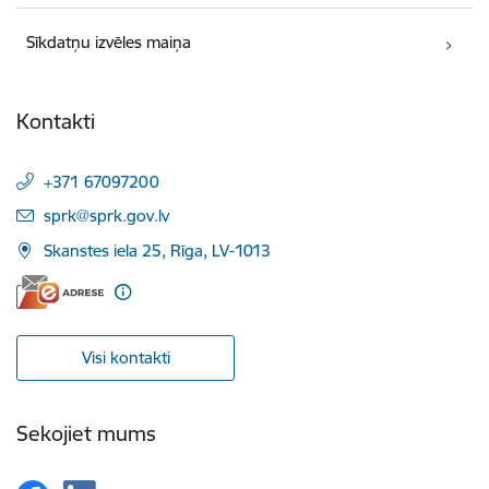
Sīkdatņu izvēles maiņa
Kontakti
+371 67097200
E-pasts:
sprk@sprk.gov.lv
Skanstes iela 25, Rīga, LV-1013
Visi kontakti
Sekojiet mums