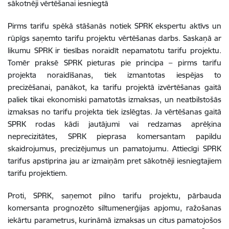
sākotnēji vērtēšanai iesniegtā
Pirms tarifu spēkā stāšanās notiek SPRK ekspertu aktīvs un
rūpīgs saņemto tarifu projektu vērtēšanas darbs. Saskaņā ar
likumu SPRK ir tiesības noraidīt nepamatotu tarifu projektu.
Tomēr praksē SPRK pieturas pie principa – pirms tarifu
projekta noraidīšanas, tiek izmantotas iespējas to
precizēšanai, panākot, ka tarifu projektā izvērtēšanas gaitā
paliek tikai ekonomiski pamatotās izmaksas, un neatbilstošās
izmaksas no tarifu projekta tiek izslēgtas. Ja vērtēšanas gaitā
SPRK rodas kādi jautājumi vai redzamas aprēķina
neprecizitātes, SPRK pieprasa komersantam papildu
skaidrojumus, precizējumus un pamatojumu. Attiecīgi SPRK
tarifus apstiprina jau ar izmaiņām pret sākotnēji iesniegtajiem
tarifu projektiem.
Proti, SPRK, saņemot pilno tarifu projektu, pārbauda
komersanta prognozēto siltumenerģijas apjomu, ražošanas
iekārtu parametrus, kurināmā izmaksas un citus pamatojošos