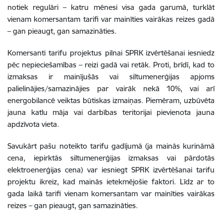
notiek regulāri – katru mēnesi visa gada garumā, turklāt
vienam komersantam tarifi var mainīties vairākas reizes gadā
– gan pieaugt, gan samazināties.
Komersanti tarifu projektus pilnai SPRK izvērtēšanai iesniedz
pēc nepieciešamības – reizi gadā vai retāk. Proti, brīdī, kad to
izmaksas ir mainījušās vai siltumenerģijas apjoms
palielinājies/samazinājies par vairāk nekā 10%, vai arī
energobilancē veiktas būtiskas izmaiņas. Piemēram, uzbūvēta
jauna katlu māja vai darbības teritorijai pievienota jauna
apdzīvota vieta.
Savukārt pašu noteikto tarifu gadījumā (ja mainās kurināmā
cena, iepirktās siltumenerģijas izmaksas vai pārdotās
elektroenerģijas cena) var iesniegt SPRK izvērtēšanai tarifu
projektu ikreiz, kad mainās ietekmējošie faktori. Līdz ar to
gada laikā tarifi vienam komersantam var mainīties vairākas
reizes – gan pieaugt, gan samazināties.