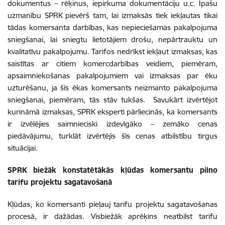
dokumentus – rēķinus, iepirkuma dokumentāciju u.c. Īpašu
uzmanību SPRK pievērš tam, lai izmaksās tiek iekļautas tikai
tādas komersanta darbības, kas nepieciešamas pakalpojuma
sniegšanai, lai sniegtu lietotājiem drošu, nepārtrauktu un
kvalitatīvu pakalpojumu. Tarifos nedrīkst iekļaut izmaksas, kas
saistītas ar citiem komercdarbības veidiem, piemēram,
apsaimniekošanas pakalpojumiem vai izmaksas par ēku
uzturēšanu, ja šīs ēkas komersants neizmanto pakalpojuma
sniegšanai, piemēram, tās stāv tukšas. Savukārt izvērtējot
kurināmā izmaksas, SPRK eksperti pārliecinās, ka komersants
ir izvēlējies saimnieciski izdevīgāko – zemāko cenas
piedāvājumu, turklāt izvērtējis šīs cenas atbilstību tirgus
situācijai.
SPRK biežāk konstatētākās kļūdas komersantu pilno
tarifu projektu sagatavošanā
Kļūdas, ko komersanti pieļauj tarifu projektu sagatavošanas
procesā, ir dažādas. Visbiežāk aprēķins neatbilst tarifu