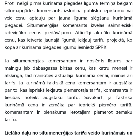
Proti, neilgi pirms kurināmā piegādes līguma termiņa beigām
siltumapgādes komersants izsludina publisku iepirkumu vai
veic cenu aptauju par jauna līguma slēgšanu kurināmā
piegādei. Siltumenerģijas komersants izvēlas saimnieciski
izdevīgāko cenas piedāvājumu. Attiecīgi aktuālo kurināmā
cenu, kas ietverta jaunajā līgumā, iekļauj tarifu projektā, ko
kopā ar kurināmā piegādes līgumu iesniedz SPRK.
Ja siltumenerģijas komersantam ir noslēgts līgums par
mainīgu jeb dabasgāzes biržas cenu, kas katru mēnesi ir
atšķirīga, tad mainoties aktuālajai kurināmā cenai, mainās arī
tarifs. Ja kurināmā faktiskā cena komersantam ir augstāka
par to, kas iepriekš iekļauta piemērotajā tarifā, komersanta ir
tiesības noteikt augstāku tarifu. Savukārt, ja faktiskā
kurināmā cena ir zemāka par iepriekš piemēro tarifā,
komersantam ir pienākums lietotājiem piemērot zemāku
tarifu.
Lielāko daļu no siltumenerģijas tarifa veido kurināmais un