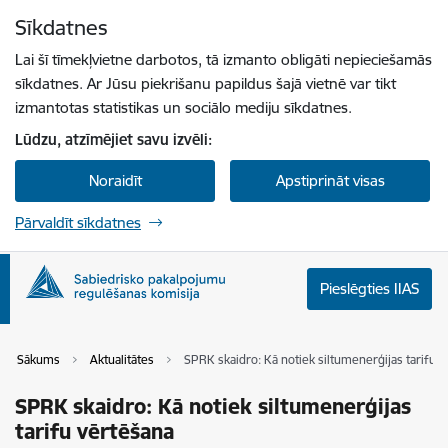
Pāriet uz lapas saturu
Sīkdatnes
Spied
lai meklētu
Enter
Lai šī tīmekļvietne darbotos, tā izmanto obligāti nepieciešamās
sīkdatnes. Ar Jūsu piekrišanu papildus šajā vietnē var tikt
izmantotas statistikas un sociālo mediju sīkdatnes.
Lūdzu, atzīmējiet savu izvēli:
Noraidīt
Apstiprināt visas
Pārvaldīt sīkdatnes
Pieslēgties IIAS
Sākums
Aktualitātes
SPRK skaidro: Kā notiek siltumenerģijas tarifu 
SPRK skaidro: Kā notiek siltumenerģijas
tarifu vērtēšana