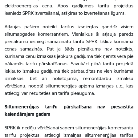
elektroenerģijas cena. Abos gadījumos tarifu projektus
iesniedz SPRK izvērtēšanai, atšķiras to izvērtēšanas ilgums.
Atļaujas pašiem noteikt tarifus izsniegtas gandrīz visiem
siltumapgādes komersantiem. Vienlaikus šī atļauja paredz
pienākumu iesniegt samazinātu tarifu SPRK, tiklīdz kurināmā
cenas samazinās. Pat ja šāds pienākums nav noteikts,
kurināmā cenu izmaksas jebkurā gadījumā tiek ņemts vērā pie
nākamās tarifu pārskatīšanas. Savukārt pilnā tarifu projektā
iekļauto izmaksu gadījumā tiek pārbaudītas ne vien kurināmā
izmaksas, bet arī nolietojuma, remontdarbu izmaksu
vērtēšanu, nodotā siltumenerģijas apjoma izmaiņas u.c., kas
attiecīgi var rezultēties arī tarifa pieaugumā.
Siltumenerģijas tarifu pārskatīšana nav piesaistīta
kalendārajam gadam
SPRK ik nedēļu vērtēšanai saņem siltumenerģijas komersantu
tarifu projektus, attiecīgi izmaiņas siltumenerģijas tarifos