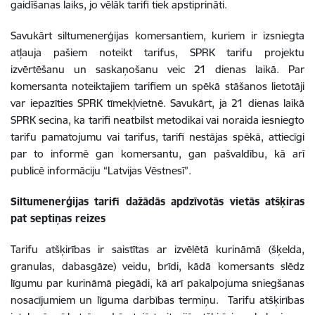
gaidīšanas laiks, jo vēlāk tarifi tiek apstiprināti.
Savukārt siltumenerģijas komersantiem, kuriem ir izsniegta
atļauja pašiem noteikt tarifus, SPRK tarifu projektu
izvērtēšanu un saskaņošanu veic 21 dienas laikā. Par
komersanta noteiktajiem tarifiem un spēkā stāšanos lietotāji
var iepazīties SPRK tīmekļvietnē. Savukārt, ja 21 dienas laikā
SPRK secina, ka tarifi neatbilst metodikai vai noraida iesniegto
tarifu pamatojumu vai tarifus, tarifi nestājas spēkā, attiecīgi
par to informē gan komersantu, gan pašvaldību, kā arī
publicē informāciju “Latvijas Vēstnesī”.
Siltumenerģijas tarifi dažādās apdzīvotās vietās atšķiras
pat septiņas reizes
Tarifu atšķirības ir saistītas ar izvēlētā kurināmā (šķelda,
granulas, dabasgāze) veidu, brīdi, kādā komersants slēdz
līgumu par kurināmā piegādi, kā arī pakalpojuma sniegšanas
nosacījumiem un līguma darbības termiņu. Tarifu atšķirības