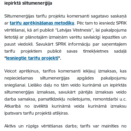
iepirktā siltumenerģija
Siltumenerģijas tarifu projektu komersanti sagatavo saskaņā
ar
tarifu aprēķināšanas metodiku
. Pēc tam to iesniedz SPRK
vērtēšanai, kā arī publicē “Latvijas Vēstnesis”, lai pakalpojuma
lietotāji ar plānotajām izmaiņām varētu savlaicīgi iepazīties un
paust viedokli. Savukārt SPRK informāciju par saņemtajiem
tarifu projektiem publicē savas tīmekļvietnes sadaļā
“
Iesniegtie tarifu projekti
”.
Veicot aprēķinus, tarifos komersanti iekļauj izmaksas, kas
nepieciešamas siltumenerģijas apgādes pakalpojumu
sniegšanai. Lielāko daļu no tām veido kurināmā un iepirktās
siltumenerģijas izmaksas, savukārt pārējās izmaksas veido
darba samaksa, pamatlīdzekļu nolietojums, remontdarbi u.c.
Atkarībā no izvēlētā kurināmā veida kurināmā izmaksu
īpatsvars tarifu projektā atšķiras.
Aktīvs un rūpīgs vērtēšanas darbs; tarifs var mainīties no