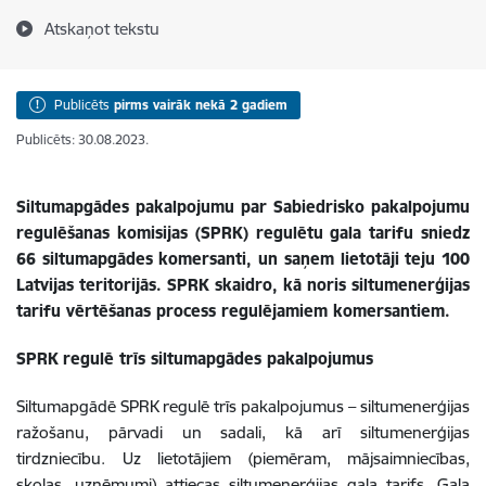
Atskaņot tekstu
Publicēts
pirms vairāk nekā 2 gadiem
Publicēts: 30.08.2023.
Siltumapgādes pakalpojumu par Sabiedrisko pakalpojumu
regulēšanas komisijas (SPRK) regulētu gala tarifu sniedz
66 siltumapgādes komersanti, un saņem lietotāji teju 100
Latvijas teritorijās. SPRK skaidro, kā noris siltumenerģijas
tarifu vērtēšanas process regulējamiem komersantiem.
SPRK regulē trīs siltumapgādes pakalpojumus
Siltumapgādē SPRK regulē trīs pakalpojumus – siltumenerģijas
ražošanu, pārvadi un sadali, kā arī siltumenerģijas
tirdzniecību. Uz lietotājiem (piemēram, mājsaimniecības,
skolas, uzņēmumi) attiecas siltumenerģijas gala tarifs. Gala