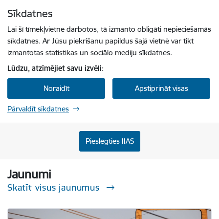
Pāriet uz lapas saturu
Sīkdatnes
Spied
lai meklētu
Enter
Lai šī tīmekļvietne darbotos, tā izmanto obligāti nepieciešamās
sīkdatnes. Ar Jūsu piekrišanu papildus šajā vietnē var tikt
izmantotas statistikas un sociālo mediju sīkdatnes.
Lūdzu, atzīmējiet savu izvēli:
Noraidīt
Apstiprināt visas
Pārvaldīt sīkdatnes
Sabiedrisko pakalpojumu regulēšanas komisi
Pieslēgties IIAS
Jaunumi
Skatīt visus jaunumus