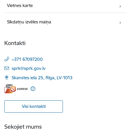
Vietnes karte
Sīkdatņu izvēles maiņa
Kontakti
+371 67097200
E-pasts:
sprk@sprk.gov.lv
Skanstes iela 25, Rīga, LV-1013
Visi kontakti
Sekojiet mums