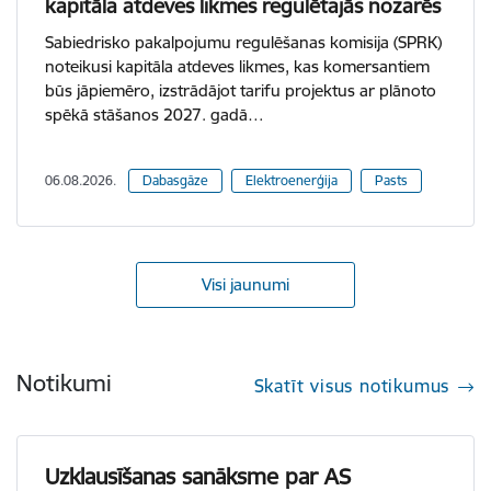
kapitāla atdeves likmes regulētajās nozarēs
Sabiedrisko pakalpojumu regulēšanas komisija (SPRK)
noteikusi kapitāla atdeves likmes, kas komersantiem
būs jāpiemēro, izstrādājot tarifu projektus ar plānoto
spēkā stāšanos 2027. gadā…
06.08.2026.
Dabasgāze
Elektroenerģija
Pasts
Visi jaunumi
Notikumi
Skatīt visus notikumus
Uzklausīšanas sanāksme par AS