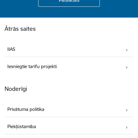
Kājene
Ātrās saites
IIAS
Iesniegtie tarifu projekti
Noderīgi
Privātuma politika
Piekļūstamība